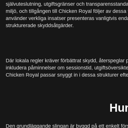
självuteslutning, utgiftsgränser och transparensstanda
miljö, och tillgången till Chicken Royal följer av dess
använder verkliga insatser presenteras vanligtvis end
strukturerade skyddsåtgärder.
Där lokala regler kräver förbättrat skydd, återspegl
inkludera påminnelser om sessionstid, utgiftsöversikter
Chicken Royal passar snyggt in i dessa strukturer eft
Hur
Den grundläggande slingan är byggd på ett enkelt förs