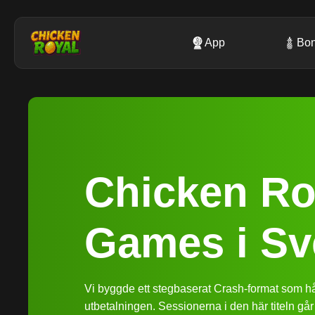
App
Bo
Chicken Ro
Games i Sv
Vi byggde ett stegbaserat Crash-format som håll
utbetalningen. Sessionerna i den här titeln gå