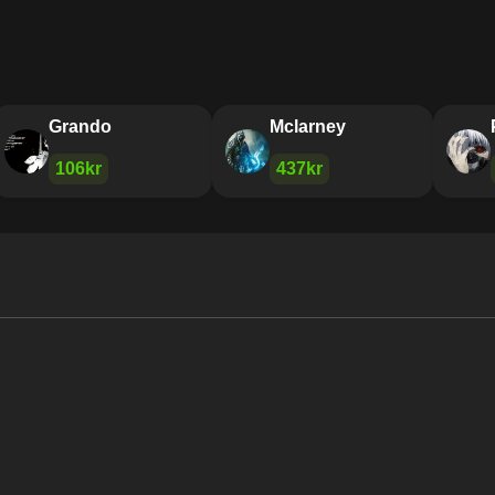
Crash Override
Grando
128kr
106kr