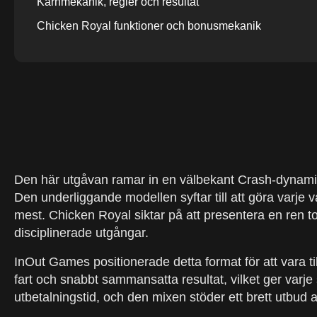
Kärnmekanik, regler och resultat
Chicken Royal funktioner och bonusmekanik
Chicken Royal RTP, Volatilitet & Max vinstpotential
Hur man närmar sig kyckling Royal ansvarsfullt
Spela Kyckling Royal Online För Riktiga Pengar i Sveri
Insättningar, Betalningar & Ansvarsfullt Spel i Sverige
Mobil version av Chicken Royal
Den här utgåvan ramar in en välbekant Crash-dynamik k
Den underliggande modellen syftar till att göra varje 
mest. Chicken Royal siktar på att presentera en ren to
disciplinerade utgångar.
InOut Games positionerade detta format för att vara t
fart och snabbt sammansatta resultat, vilket ger var
utbetalningstid, och den mixen stöder ett brett utbud a