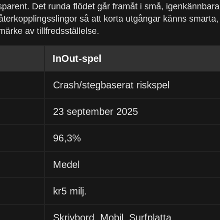
parent. Det runda flödet går framåt i små, igenkännbara 
 återkopplingsslingor så att korta utgångar känns smart
ärke av tillfredsställelse.
InOut-spel
Crash/stegbaserat riskspel
23 september 2025
96,3%
Medel
kr5 milj.
Skrivbord, Mobil, Surfplatta