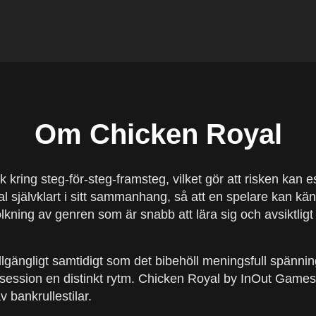
ge
Om Chicken Royal
ring steg-för-steg-framsteg, vilket gör att risken kan es
val självklart i sitt sammanhang, så att en spelare kan kä
lkning av genren som är snabb att lära sig och avsiktligt
illgängligt samtidigt som det bibehöll meningsfull spänn
je session en distinkt rytm. Chicken Royal by InOut Gam
v bankrullestilar.